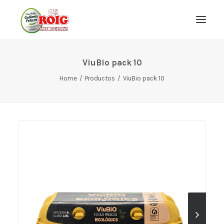
ViuBio pack 10
Gallinas Felices
Home
Productos
ViuBio pack 10
Historia
Productos
¡Échale Huevos!
Gente Eggxigente
2 Plus Free
Español